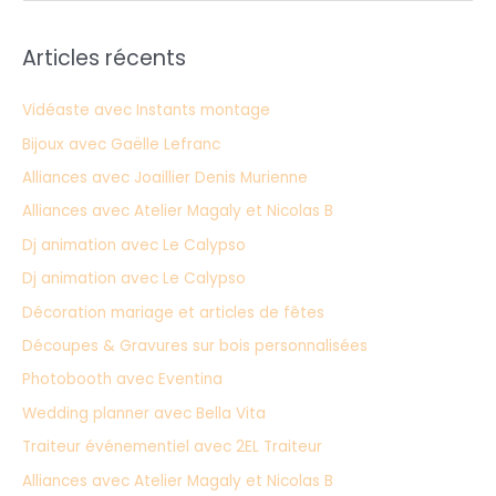
e
c
Articles récents
h
e
Vidéaste avec Instants montage
r
Bijoux avec Gaëlle Lefranc
c
Alliances avec Joaillier Denis Murienne
h
Alliances avec Atelier Magaly et Nicolas B
e
Dj animation avec Le Calypso
r
Dj animation avec Le Calypso
:
Décoration mariage et articles de fêtes
Découpes & Gravures sur bois personnalisées
Photobooth avec Eventina
Wedding planner avec Bella Vita
Traiteur événementiel avec 2EL Traiteur
Alliances avec Atelier Magaly et Nicolas B