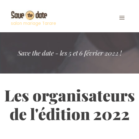
Aller
au
contenu
salon mariage Tarare
Save the date - les 5 et 6 février 2022 !
Les organisateurs
de l'édition 2022