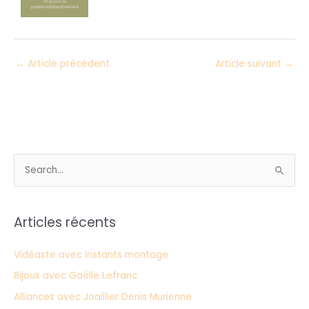
←
Article précédent
Article suivant
→
R
e
c
Articles récents
h
e
Vidéaste avec Instants montage
r
Bijoux avec Gaëlle Lefranc
c
Alliances avec Joaillier Denis Murienne
h