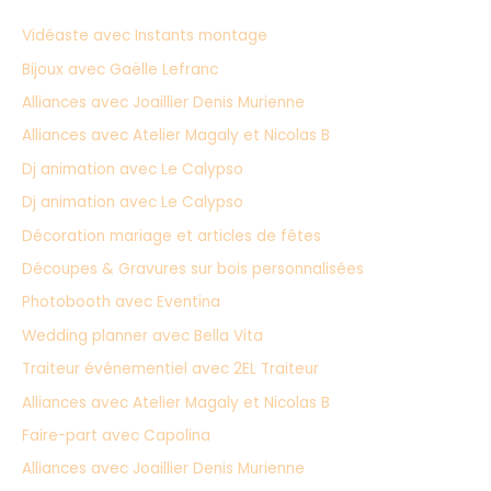
e
Vidéaste avec Instants montage
r
Bijoux avec Gaëlle Lefranc
c
Alliances avec Joaillier Denis Murienne
h
Alliances avec Atelier Magaly et Nicolas B
e
Dj animation avec Le Calypso
r
Dj animation avec Le Calypso
:
Décoration mariage et articles de fêtes
Découpes & Gravures sur bois personnalisées
Photobooth avec Eventina
Wedding planner avec Bella Vita
Traiteur événementiel avec 2EL Traiteur
Alliances avec Atelier Magaly et Nicolas B
Faire-part avec Capolina
Alliances avec Joaillier Denis Murienne