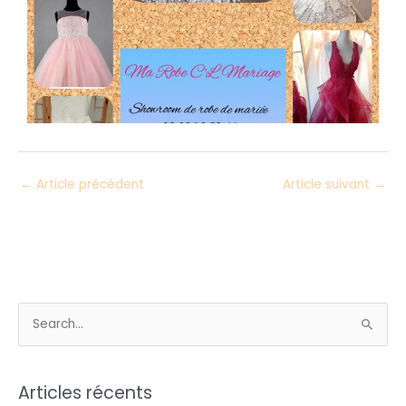
←
Article précédent
Article suivant
→
R
e
c
Articles récents
h