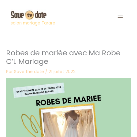
Aller
au
contenu
salon mariage Tarare
Robes de mariée avec Ma Robe
C’L Mariage
Par
Save the date
/
21 juillet 2022