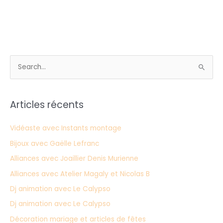
R
e
c
Articles récents
h
e
Vidéaste avec Instants montage
r
Bijoux avec Gaëlle Lefranc
c
Alliances avec Joaillier Denis Murienne
h
Alliances avec Atelier Magaly et Nicolas B
e
Dj animation avec Le Calypso
r
Dj animation avec Le Calypso
:
Décoration mariage et articles de fêtes