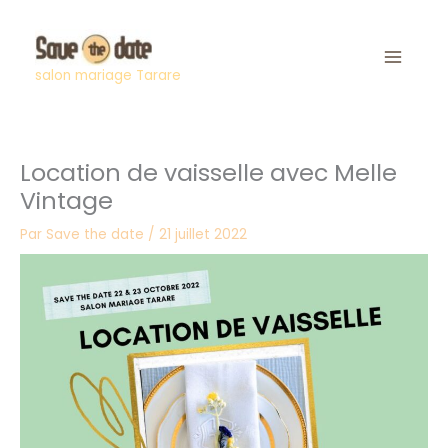
Aller
au
contenu
salon mariage Tarare
Location de vaisselle avec Melle
Vintage
Par
Save the date
/
21 juillet 2022